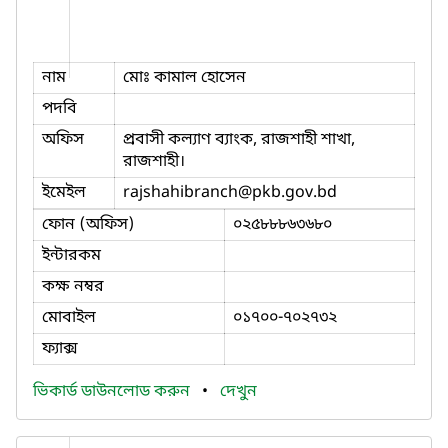
নাম
মোঃ কামাল হোসেন
পদবি
অফিস
প্রবাসী কল্যাণ ব্যাংক, রাজশাহী শাখা,
রাজশাহী।
ইমেইল
rajshahibranch
@pkb.gov.bd
ফোন (অফিস)
০২৫৮৮৮৬৩৬৮০
ইন্টারকম
কক্ষ নম্বর
মোবাইল
০১৭০০-৭০২৭৩২
ফ্যাক্স
ভিকার্ড ডাউনলোড করুন
•
দেখুন