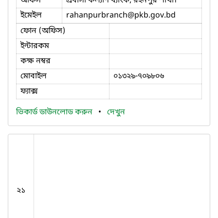
অফিস
প্রবাসী কল্যাণ ব্যাংক, রহনপুর শাখা।
ইমেইল
rahanpurbranch
@pkb.gov.bd
ফোন (অফিস)
ইন্টারকম
কক্ষ নম্বর
মোবাইল
০১৩২৯-৭০৯৮০৬
ফ্যাক্স
ভিকার্ড ডাউনলোড করুন
•
দেখুন
২১