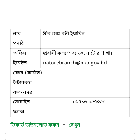
নাম
মীর মোঃ বনী ইয়ামিন
পদবি
অফিস
প্রবাসী কল্যাণ ব্যাংক, নাটোর শাখা।
ইমেইল
natorebranch
@pkb.gov.bd
ফোন (অফিস)
ইন্টারকম
কক্ষ নম্বর
মোবাইল
০১৭১৩-০৫৭৫৩৩
ফ্যাক্স
ভিকার্ড ডাউনলোড করুন
•
দেখুন