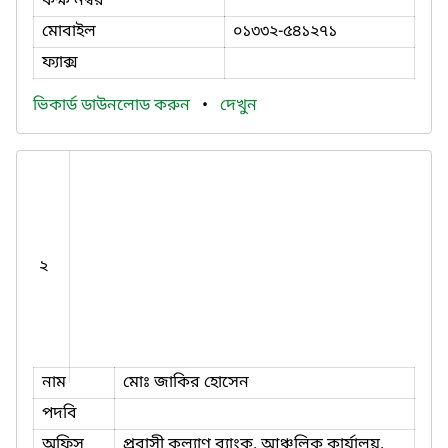
কক্ষ নম্বর
মোবাইল
০১৩৩২-৫৪১২৭১
ফ্যাক্স
ভিকার্ড ডাউনলোড করুন
•
দেখুন
২
নাম
মোঃ জাকির হোসেন
পদবি
অফিস
প্রবাসী কল্যাণ ব্যাংক, আঞ্চলিক কার্যালয়,