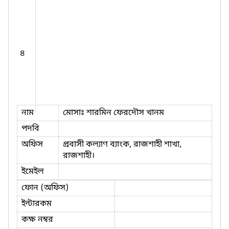
৪
নাম
মোসাঃ শারমিন ফেরদৌস খানম
পদবি
অফিস
প্রবাসী কল্যাণ ব্যাংক, রাজশাহী শাখা,
রাজশাহী।
ইমেইল
ফোন (অফিস)
ইন্টারকম
কক্ষ নম্বর