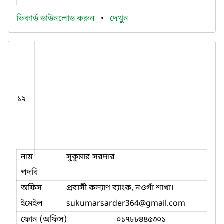
ভিকার্ড ডাউনলোড করুন
•
দেখুন
১২
নাম
সুকুমার সরদার
পদবি
অফিস
প্রবাসী কল্যাণ ব্যাংক, নওগাঁ শাখা।
ইমেইল
sukumarsarder364
@gmail.com
ফোন (অফিস)
০১৭৮৮৪৪৫৩০১