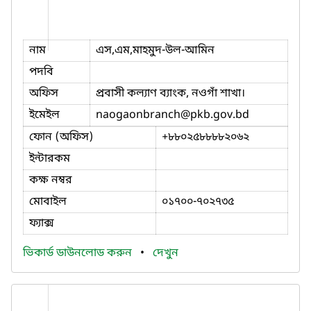
নাম
এস,এম,মাহমুদ-উল-আমিন
পদবি
অফিস
প্রবাসী কল্যাণ ব্যাংক, নওগাঁ শাখা।
ইমেইল
naogaonbranch
@pkb.gov.bd
ফোন (অফিস)
+৮৮০২৫৮৮৮৮২০৬২
ইন্টারকম
কক্ষ নম্বর
মোবাইল
০১৭০০-৭০২৭৩৫
ফ্যাক্স
ভিকার্ড ডাউনলোড করুন
•
দেখুন