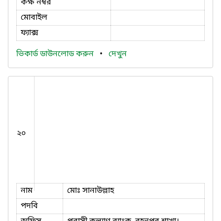
কক্ষ নম্বর
মোবাইল
ফ্যাক্স
ভিকার্ড ডাউনলোড করুন
•
দেখুন
২০
নাম
মোঃ সানাউল্লাহ
পদবি