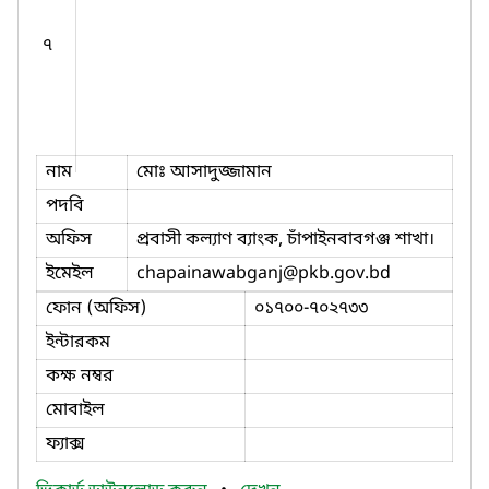
৭
নাম
মোঃ আসাদুজ্জামান
পদবি
অফিস
প্রবাসী কল্যাণ ব্যাংক, চাঁপাইনবাবগঞ্জ শাখা।
ইমেইল
chapainawabganj
@pkb.gov.bd
ফোন (অফিস)
০১৭০০-৭০২৭৩৩
ইন্টারকম
কক্ষ নম্বর
মোবাইল
ফ্যাক্স