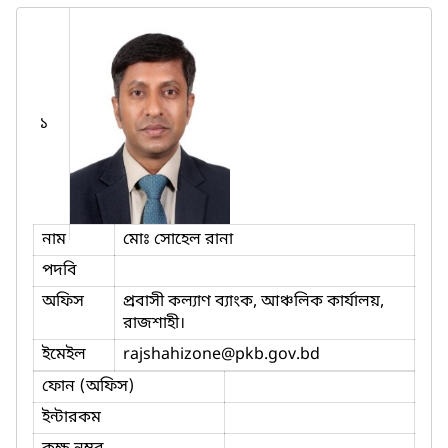
১
নাম
মোঃ সোহেল রানা
পদবি
অফিস
প্রবাসী কল্যাণ ব্যাংক, আঞ্চলিক কার্যালয়,
রাজশাহী।
ইমেইল
rajshahizone
@pkb.gov.bd
ফোন (অফিস)
ইন্টারকম