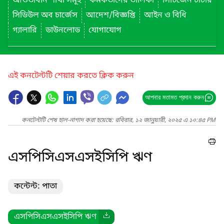
আওতাধীন শাখা সমূহ
কর্মকর্তাদের তালিকা
সিটিজেন চার্টার
সিডিউল অব চার্জেস
আদেশ/বিজ্ঞপ্তি
আইন ও বিধি
গ্যালারি
ডাউনলোড
যোগাযোগ
এই কনটেন্টটি শেয়ার করতে ক্লিক করুন
আপনার মতামত প্রদান করুন
কনটেন্টটি শেষ হাল-নাগাদ করা হয়েছে: রবিবার, ১২ জানুয়ারী, ২০২৫ এ ১০:৪৫ PM
এসপিসিএসএসইসিপি ঋণ
কন্টেন্ট: পাতা
এসপিসিএসএসইসিপি ঋণ