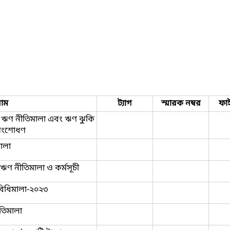
াম
ট্যাগ
স্মারক নম্বর
ফা
ঋণ নীতিমালা এবং ঋণ ঝুকি
 সংশোধণ
ালা
ী ঋণ নীতিমালা ও কর্মসূচী
্রবিধিমালা-২০২৩
ীতিমালা