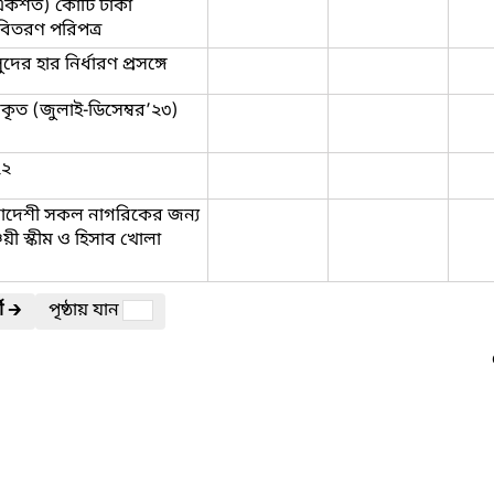
কশত) কোটি টাকা
বিতরণ পরিপত্র
র হার নির্ধারণ প্রসঙ্গে
দকৃত (জুলাই-ডিসেম্বর’২৩)
২২
ংলাদেশী সকল নাগরিকের জন্য
চয়ী স্কীম ও হিসাব খোলা
ী
🡲
পৃষ্ঠায় যান