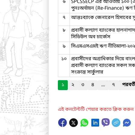
৬
SPCSSECP এর আওতায় ১০০ (এ
পুনঃঅর্থায়ন (Re-Finance) ঋণ 
৭
আন্তঃব্যাংক জেনারেল হিসাবের সুদে
৮
প্রবাসী কল্যাণ ব্যাংকের হালনাগা
সিডিউল অব চার্জেস
৯
সিএমএসএমই ঋণ নীতিমালা-২০
১০
প্রবাসীদের অগ্রাধিকার দিয়ে বা
প্রবাসী কল্যাণ ব্যাংকের সকল সঞ্
সংক্রান্ত সার্কুলার
১
২
৩
৪
...
৭
পরবর্ত
এই কনটেন্টটি শেয়ার করতে ক্লিক করুন