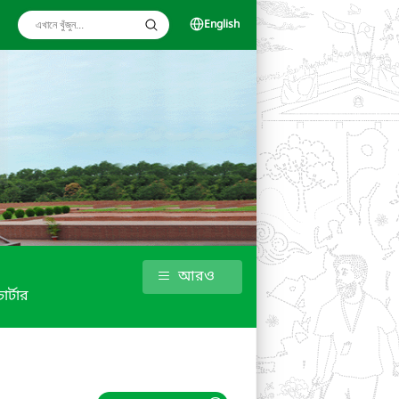
English
আরও
র্টার