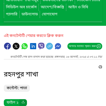
আওতাধীন শাখা সমূহ
কর্মকর্তাদের তালিকা
সিটিজেন চার্টার
সিডিউল অব চার্জেস
আদেশ/বিজ্ঞপ্তি
আইন ও বিধি
গ্যালারি
ডাউনলোড
যোগাযোগ
এই কনটেন্টটি শেয়ার করতে ক্লিক করুন
আপনার মতামত প্রদান করুন
কনটেন্টটি শেষ হাল-নাগাদ করা হয়েছে: মঙ্গলবার, ২৬ আগস্ট, ২০২৫ এ ০৭:১১ PM
রহনপুর শাখা
কন্টেন্ট: পাতা
ফাইল ১